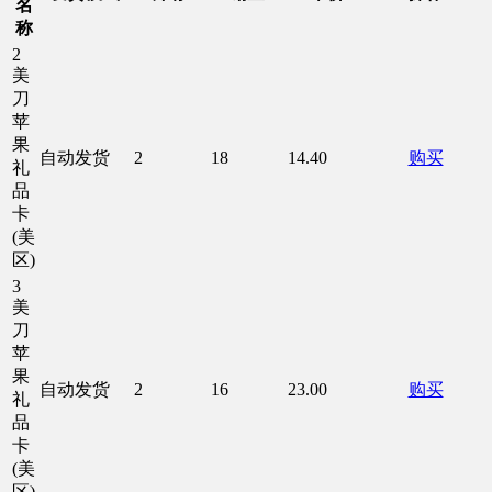
名
称
2
美
刀
苹
果
自动发货
2
18
14.40
购买
礼
品
卡
(美
区)
3
美
刀
苹
果
自动发货
2
16
23.00
购买
礼
品
卡
(美
区)