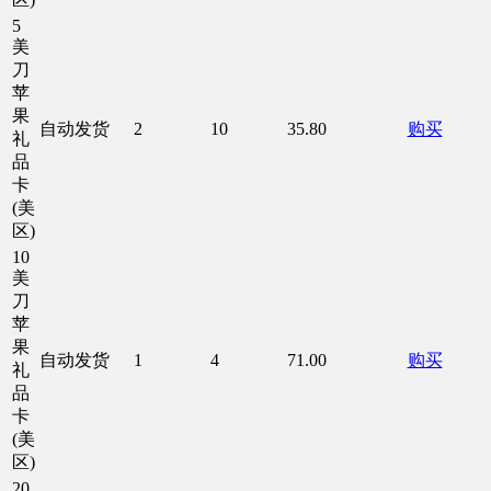
5
美
刀
苹
果
自动发货
2
10
35.80
购买
礼
品
卡
(美
区)
10
美
刀
苹
果
自动发货
1
4
71.00
购买
礼
品
卡
(美
区)
20