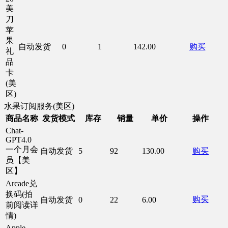
美
刀
苹
果
自动发货
0
1
142.00
购买
礼
品
卡
(美
区)
水果订阅服务(美区)
商品名称
发货模式
库存
销量
单价
操作
Chat-
GPT4.0
一个月会
自动发货
5
92
130.00
购买
员【美
区】
Arcade兑
换码(拍
购买
自动发货
0
22
6.00
前阅读详
情)
Apple