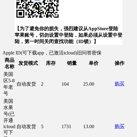
【为了避免你的损失，强烈建议从AppStore登陆
苹果账号，切勿设置中登陆，如果必须从设置中登
陆，第一时间关闭查找功能（ID锁）】
Apple ID(可下载app，已激活icloud)旧问答密保
商品
发货模式
库存
销量
单价
操作
名称
美国
区5-8
购买
自动发货
2
104
25.00
年老
号
美国
水果
号(已
开通
购买
icloud
自动发货
5
1731
13.00
可下